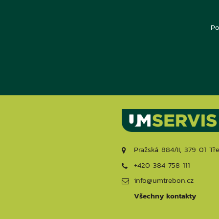
Po
Pražská 884/II, 379 01 Tř
+420 384 758 111
info@umtrebon.cz
Všechny kontakty