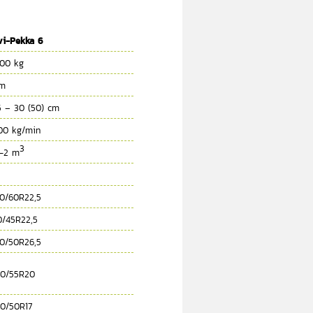
vi-Pekka 6
00 kg
 m
5 – 30 (50) cm
00 kg/min
3
5-2 m
0/60R22,5
0/45R22,5
0/50R26,5
0/55R20
0/50R17