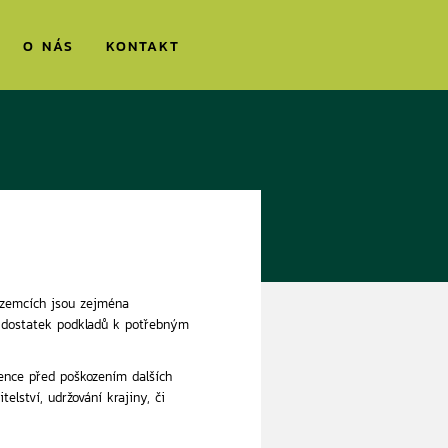
O NÁS
KONTAKT
pozemcích jsou zejména
m dostatek podkladů k potřebným
ence před poškozením dalších
elství, udržování krajiny, či