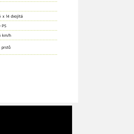
5 x 14 dvojitá
 PS
6 km/h
 prstů