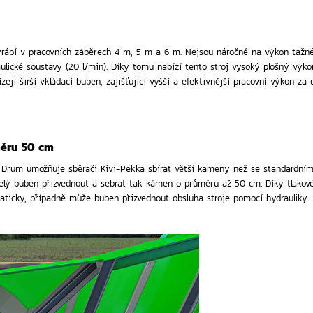
rábí v pracovních záběrech 4 m, 5 m a 6 m. Nejsou náročné na výkon tažné
ulické soustavy (20 l/min). Díky tomu nabízí tento stroj vysoký plošný výko
zejí širší vkládací buben, zajišťující vyšší a efektivnější pracovní výkon z
ěru 50 cm
- Drum umožňuje sběrači Kivi-Pekka sbírat větší kameny než se standard
elý buben přizvednout a sebrat tak kámen o průměru až 50 cm. Díky tlakov
aticky, případně může buben přizvednout obsluha stroje pomocí hydrauliky.