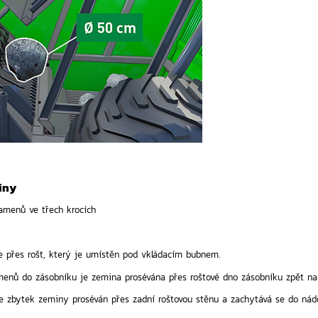
iny
amenů ve třech krocích
e přes rošt, který je umístěn pod vkládacím bubnem.
enů do zásobníku je zemina prosévána přes roštové dno zásobníku zpět na
je zbytek zeminy proséván přes zadní roštovou stěnu a zachytává se do ná