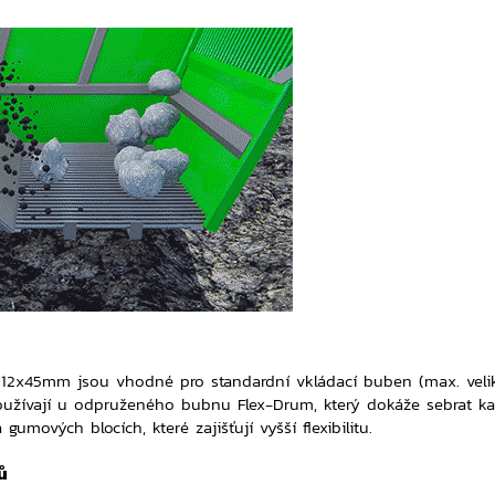
ti 12x45mm jsou vhodné pro standardní vkládací buben (max. veli
oužívají u odpruženého bubnu Flex-Drum, který dokáže sebrat 
umových blocích, které zajišťují vyšší flexibilitu.
ů