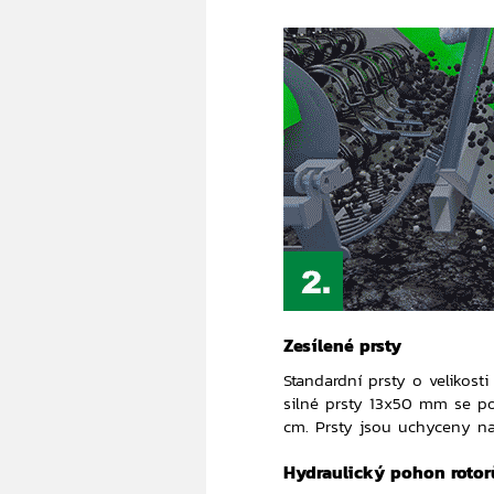
Zesílené prsty
Standardní prsty o velikos
silné prsty 13x50 mm se p
cm. Prsty jsou uchyceny na g
Hydraulický pohon rotor