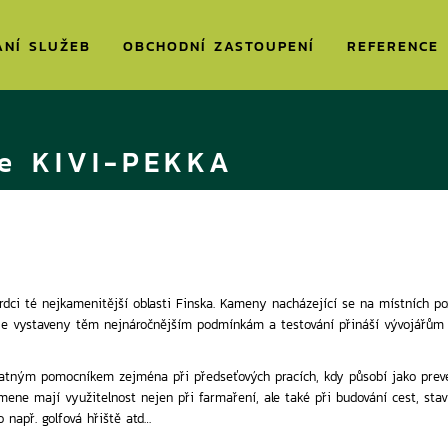
ÁNÍ SLUŽEB
OBCHODNÍ ZASTOUPENÍ
REFERENCE
e KIVI-PEKKA
rdci té nejkamenitější oblasti Finska. Kameny nacházející se na místních 
roje vystaveny těm nejnáročnějším podmínkám a testování přináší vývojářů
atným pomocníkem zejména při předseťových pracích, kdy působí jako prev
ene mají využitelnost nejen při farmaření, ale také při budování cest, stavit
o např. golfová hřiště atd…