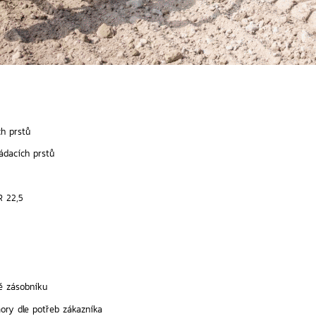
ch prstů
ádacích prstů
R 22,5
ě zásobníku
mory dle potřeb zákazníka