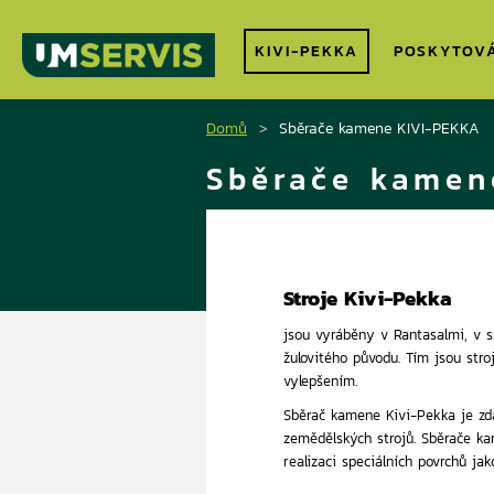
KIVI-PEKKA
POSKYTOV
Domů
Sběrače kamene KIVI-PEKKA
Sběrače kamen
Stroje Kivi-Pekka
jsou vyráběny v Rantasalmi, v s
žulovitého původu. Tím jsou st
vylepšením.
Sběrač kamene Kivi-Pekka je zd
zemědělských strojů. Sběrače kam
realizaci speciálních povrchů jak