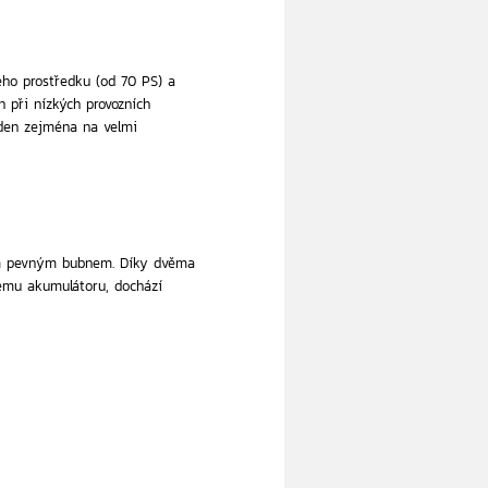
ho prostředku (od 70 PS) a
n při nízkých provozních
a den zejména na velmi
ním pevným bubnem. Díky dvěma
ému akumulátoru, dochází